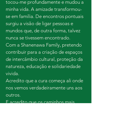
tocou-me profundamente e mudou a
minha vida. A amizade transformou-
se em família. De encontros pontuais
surgiu a visão de ligar pessoas e
mundos que, de outra forma, talvez
nunca se tivessem encontrado.
Com a Shanenawa Family, pretendo
contribuir para a criação de espaços
de intercâmbio cultural, proteção da
natureza, educação e solidariedade
vivida.
Acredito que a cura começa ali onde
nos vemos verdadeiramente uns aos
outros.
E acredito que os caminhos mais
belos surgem ali onde as pessoas têm
a coragem de se encontrar com o
coração aberto.