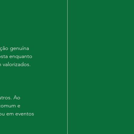
nção genuína 
osta enquanto 
 valorizados.
tros. Ao 
 comum e 
 ou em eventos 