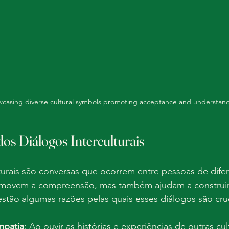
wcasing diverse cultural symbols promoting acceptance and understand
os Diálogos Interculturais
turais são conversas que ocorrem entre pessoas de difere
omovem a compreensão, mas também ajudam a construir
tão algumas razões pelas quais esses diálogos são cruc
mpatia
: Ao ouvir as histórias e experiências de outras cul