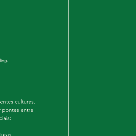
ing.
ntes culturas. 
 pontes entre 
iais:
turas, 