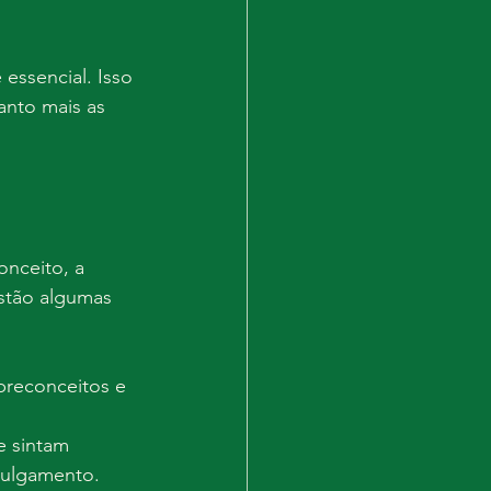
essencial. Isso 
anto mais as 
onceito, a 
estão algumas 
preconceitos e 
e sintam 
julgamento.