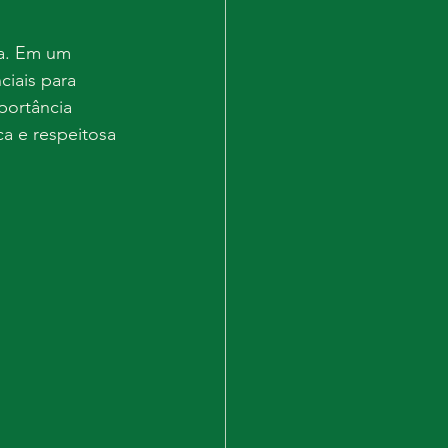
da. Em um 
ciais para 
portância 
a e respeitosa 