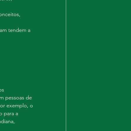
onceitos, 
ram tendem a 
os 
em pessoas de 
Por exemplo, o 
o para a 
diana, 