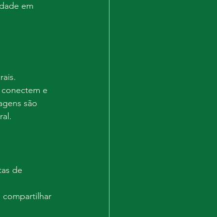
nidade em 
ais. 
e conectem e 
sagens são 
al. 
tas de 
compartilhar 