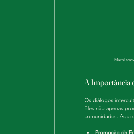
Mural sho
A Importância d
Os diálogos intercul
Eles não apenas pr
comunidades. Aqui es
Promoção da E