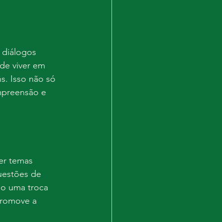
 diálogos 
de viver em 
s. Isso não só 
mpreensão e 
er temas 
uestões de 
do uma troca 
promove a 