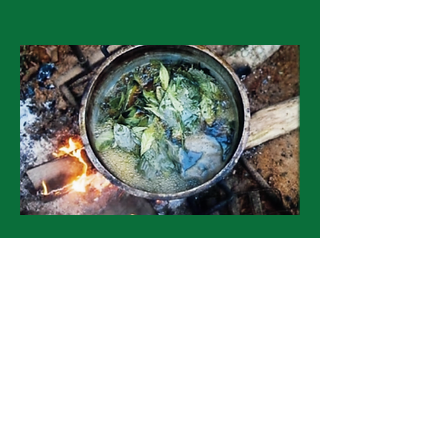
03
Haus für traditionelle Natur- und
Heilmedizin
Ein geschützter Ort zur Bewahrung,
Herstellung und Weitergabe
traditionellen Heilwissens – im