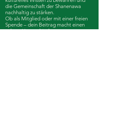
kulturelles Wissen zu bewahren und
die Gemeinschaft der Shanenawa
nachhaltig zu stärken.
Ob als Mitglied oder mit einer freien
Spende – dein Beitrag macht einen
echten Unterschied.
Klicke
hier
und werde Teil dieser
gemeinsamen Vision.
Gemeinsam können wir Zukunft
gestalten – respektvoll, nachhaltig
und verbunden.
Impressum
Datenschutz
shanenawafamily.verein@p
roton.me
St. Georgen im Attergau,
Österreich